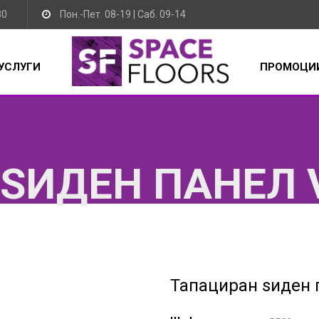
30
Пон.-Пет. 08-19 | Саб. 09-14
УСЛУГИ
ПРОМОЦИ
ЅИДЕН ПАНЕЛ V
Тапациран ѕиден п