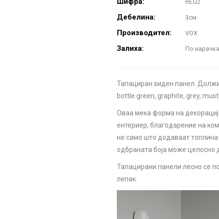
Шифра:
REG2
Дебелина:
3см
Производител:
VOX
Залиха:
По нарачка
Тапациран ѕиден панел. Должин
bottle green, graphite, grey, mus
Оваа мека форма на декорација
ентериер, благодарение на ком
не само што додаваат топлина н
одбраната боја може целосно д
Тапацирани панели лесно се по
лепак.