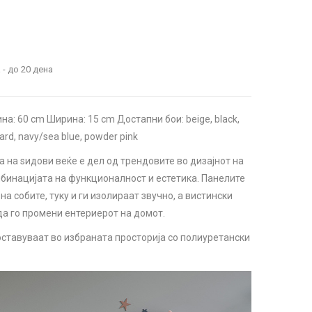
 - до 20 дена
а: 60 cm Ширина: 15 cm Достапни бои: beige, black,
tard, navy/sea blue, powder pink
 на ѕидови веќе е дел од трендовите во дизајнот на
бинацијата на функционалност и естетика. Панелите
а собите, туку и ги изолираат звучно, а вистински
а го промени ентериерот на домот.
ставуваат во избраната просторија со полиуретански