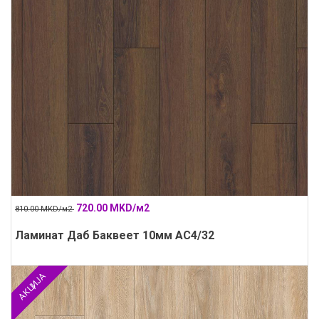
720.00 MKD/м2
810.00 MKD/м2
Ламинат Даб Баквеет 10мм АС4/32
АКЦИЈА