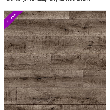
Ламинат Даб Кашмир Натурал 12мм АС5/33
АКЦИЈА