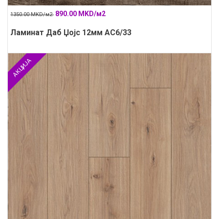
890.00 MKD/м2
1350.00 MKD/м2
Ламинат Даб Џојс 12мм АС6/33
АКЦИЈА