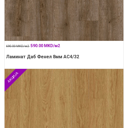
590.00 MKD/м2
690.00 MKD/м2
Ламинат Даб Фенел 8мм АС4/32
АКЦИЈА