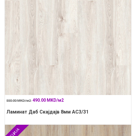
490.00 MKD/м2
550.00 MKD/м2
Ламинат Даб Скајдајв 8мм АС3/31
АКЦИЈА