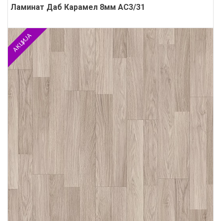
Ламинат Даб Карамел 8мм АС3/31
АКЦИЈА